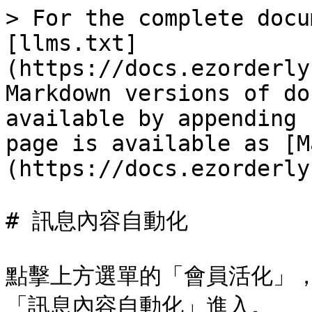
> For the complete docu
[llms.txt]
(https://docs.ezorderly
Markdown versions of do
available by appending 
page is available as [M
(https://docs.ezorderly
# 訊息內容自動化

點擊上方選單的「會員活化」
「訊息內容自動化」進入。
