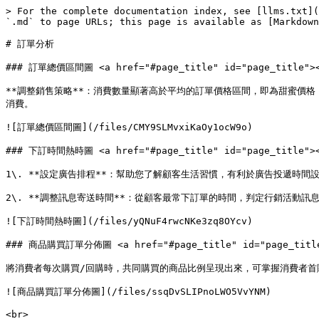
> For the complete documentation index, see [llms.txt](
`.md` to page URLs; this page is available as [Markdown
# 訂單分析

### 訂單總價區間圖 <a href="#page_title" id="page_title"><
**調整銷售策略**：消費數量顯著高於平均的訂單價格區間，即為甜蜜價
消費。

![訂單總價區間圖](/files/CMY9SLMvxiKaOy1ocW9o)

### 下訂時間熱時圖 <a href="#page_title" id="page_title"><
1\. **設定廣告排程**：幫助您了解顧客生活習慣，有利於廣告投遞時間
2\. **調整訊息寄送時間**：從顧客最常下訂單的時間，判定行銷活動訊息
![下訂時間熱時圖](/files/yQNuF4rwcNKe3zq8OYcv)

### 商品購買訂單分佈圖 <a href="#page_title" id="page_title
將消費者每次購買/回購時，共同購買的商品比例呈現出來，可掌握消費者首
![商品購買訂單分佈圖](/files/ssqDvSLIPnoLWO5VvYNM)

<br>
