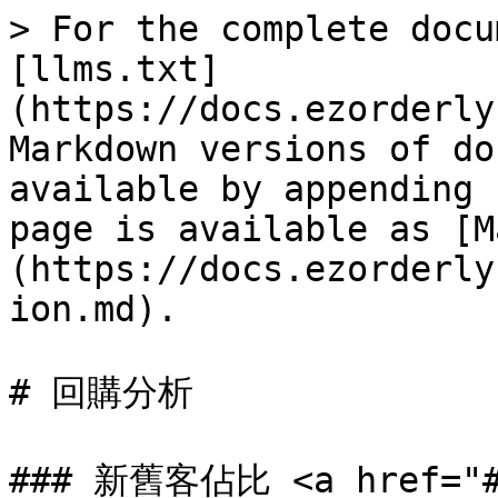
> For the complete docu
[llms.txt]
(https://docs.ezorderly
Markdown versions of do
available by appending 
page is available as [M
(https://docs.ezorderly
ion.md).

# 回購分析

### 新舊客佔比 <a href="#p