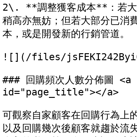
2\. **調整獲客成本**：
稍高亦無妨；但若大部分已消
本，或是開發新的行銷管道。

![](/files/jsFEKI242Byi
### 回購頻次人數分佈圖 <a hre
id="page_title"></a>

可觀察自家顧客在回購行為上
以及回購幾次後顧客就趨於流