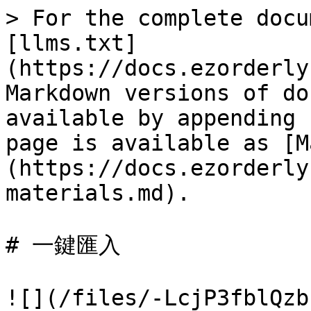
> For the complete docu
[llms.txt]
(https://docs.ezorderly
Markdown versions of do
available by appending 
page is available as [M
(https://docs.ezorderly
materials.md).

# 一鍵匯入

![](/files/-LcjP3fblQzb