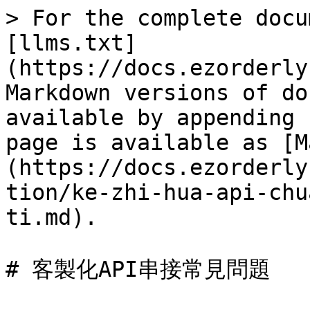
> For the complete docu
[llms.txt]
(https://docs.ezorderly
Markdown versions of do
available by appending 
page is available as [M
(https://docs.ezorderly
tion/ke-zhi-hua-api-chu
ti.md).

# 客製化API串接常見問題
