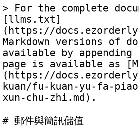
> For the complete docu
[llms.txt]
(https://docs.ezorderly
Markdown versions of do
available by appending 
page is available as [M
(https://docs.ezorderly
kuan/fu-kuan-yu-fa-piao
xun-chu-zhi.md).

# 郵件與簡訊儲值
