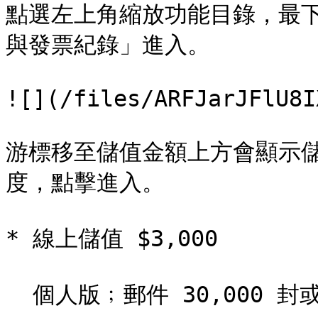
點選左上角縮放功能目錄，最
與發票紀錄」進入。

![](/files/ARFJarJFlU8I
游標移至儲值金額上方會顯示
度，點擊進入。

* 線上儲值 $3,000

  個人版﹔郵件 30,000 封或簡訊 1,500 則。
