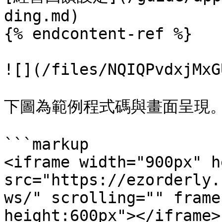
ding.md)

{% endcontent-ref %}

![](/files/NQIQPvdxjMxG
下圖為範例程式碼與畫面呈現。
```markup

<iframe width="900px" h
src="https://ezorderly.
ws/" scrolling="" frame
height:600px"></iframe>
