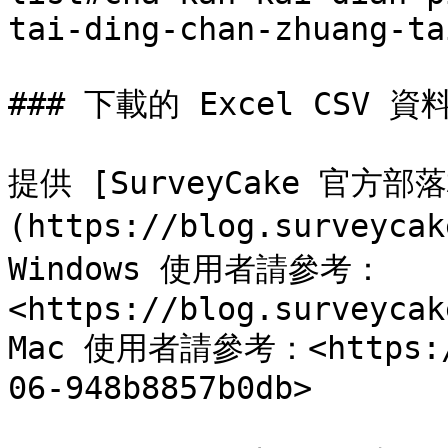
tai-ding-chan-zhuang-ta
### 下載的 Excel CSV
提供 [SurveyCake 官方部
(https://blog.surveyca
Windows 使用者請參考：
<https://blog.surveycak
Mac 使用者請參考：<https://
06-948b8857b0db>
