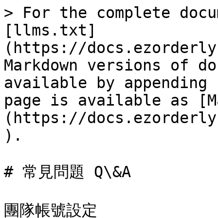
> For the complete docu
[llms.txt]
(https://docs.ezorderly
Markdown versions of do
available by appending 
page is available as [M
(https://docs.ezorderly
).

# 常見問題 Q\&A

團隊帳號設定
