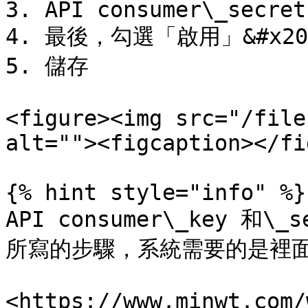
3. API consumer\_secret

4. 最後，勾選「啟用」&#x20;
5. 儲存

<figure><img src="/file
alt=""><figcaption></fi
{% hint style="info" %}

API consumer\_key 
所寫的步驟，系統需要的是裡面
<https://www.minwt.com/