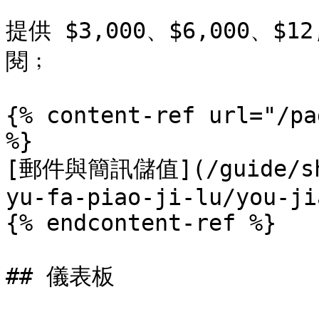
提供 $3,000、$6,000、
閱﹔

{% content-ref url="/pa
%}

[郵件與簡訊儲值](/guide/she
yu-fa-piao-ji-lu/you-ji
{% endcontent-ref %}

## 儀表板
